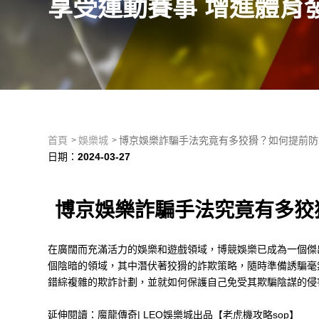
享受運動賽事 增進體育
首頁
娛樂城
博京娛樂詐騙手法究竟有多狡猾？如何提前防
日期：
2024-03-27
博京娛樂詐騙手法究竟有多狡
在廣闊而充滿活力的娛樂和遊戲領域，博競娛樂已成為一個傑
個陰暗的領域，其中潛伏著狡猾的詐欺策略，隨時準備誘騙毫
錯綜複雜的欺詐計劃，並就如何保護自己免受其欺騙陰謀的侵
延伸閱讀：
魔龍傳奇| LEO娛樂城出品【老虎機攻略sop】