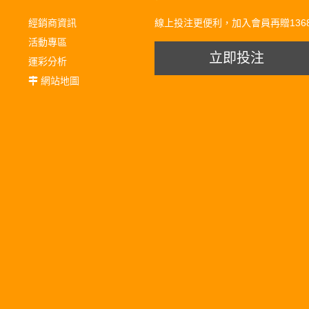
經銷商資訊
線上投注更便利，加入會員再贈136
活動專區
立即投注
運彩分析
網站地圖