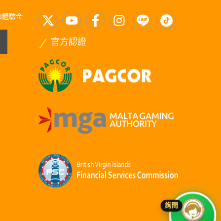
8體驗金
官方認證