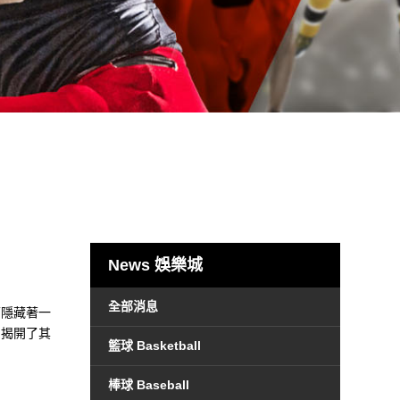
News
娛樂城
全部消息
下隱藏著一
，揭開了其
籃球 Basketball
棒球 Baseball