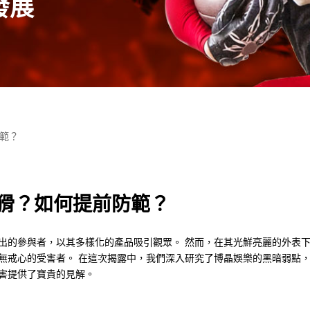
發展
範？
猾？如何提前防範？
出的參與者，以其多樣化的產品吸引觀眾。 然而，在其光鮮亮麗的外表
無戒心的受害者。 在這次揭露中，我們深入研究了博晶娛樂的黑暗弱點
害提供了寶貴的見解。