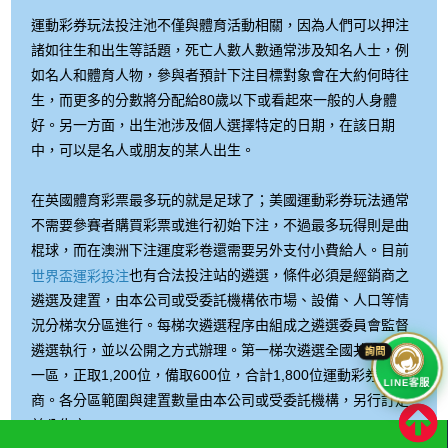
運動彩券玩法投注池不僅與體育活動相關，因為人們可以押注
諸如往生和出生等話題，死亡人數人數通常涉及知名人士，例
如名人和體育人物，參與者預計下注目標對象會在大約何時往
生，而更多的分數將分配給80歲以下或看起來一般的人身體
好。另一方面，出生池涉及個人選擇特定的日期，在該日期
中，可以是名人或朋友的某人出生。
在英國體育彩票最多玩的就是足球了；美國運動彩券玩法通常
不需要參賽者購買彩票或進行初始下注，不過最多玩得則是曲
棍球，而在澳洲下注運度彩卷還需要另外支付小費給人。目前
也有合法投注站的遴選，條件必須是經銷商之
世界盃運彩投注
遴選及建置，由本公司或受委託機構依市場、設備、人口等情
況分梯次分區進行。每梯次遴選程序由組成之遴選委員會監督
遴選執行，並以公開之方式辦理。第一梯次遴選全國共分三十
一區，正取1,200位，備取600位，合計1,800位運動彩券經銷
LINE客服
商。各分區範圍與建置數量由本公司或受委託機構，另行訂定
並公告之。