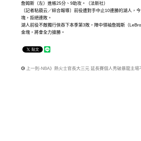
詹姆斯（左）進帳25分、9助攻。（法新社）
〔記者粘藐云／綜合報導〕前役遭對手中止10連勝的湖人，今前
塊，拒絕連敗。
湖人前役不敵獨行俠吞下本季第3敗，陣中領袖詹姆斯（LeBr
金塊，將會全力搶勝。
上一則-NBA》熱火士官長大三元 延長賽個人秀破暴龍主場