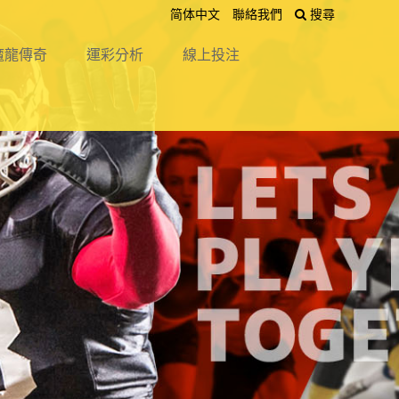
简体中文
聯絡我們
搜尋
送出
魔龍傳奇
運彩分析
線上投注