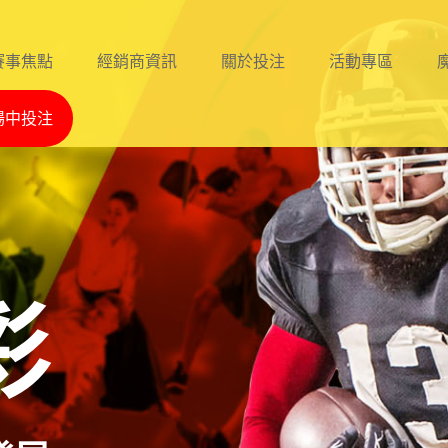
賽事焦點
經銷商資訊
關於投注
活動專區
球
資格及報名作業
場中投注
球
簽約、遞補
球
管理及銷售規定
球
查核及違規處理
球
附則及附件
彩
它
法令宣傳