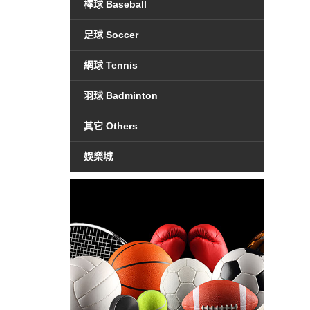
棒球 Baseball
足球 Soccer
網球 Tennis
羽球 Badminton
其它 Others
娛樂城