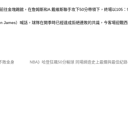
往金塊踢館，在詹姆斯和A.戴維斯聯手攻下50分帶領下，終場以105：
on James）喊話，球隊在開季時已經達成拒絕連敗的共識，今客場迎戰西
不敗金身
NBA》哈登狂飆50分輸球 同場締造史上最爛與最佳紀錄